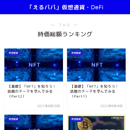
「えるパパ」仮想通貨・DeFi
― TAG ―
時価総額ランキング
仮想通貨
仮想通貨
【基礎】「NFT」を知ろう！
【基礎】「NFT」を知ろう！
話題のテーマを学んでみる
話題のテーマを学んでみる
（Part2）
（Part1）
2022年8月20日
2022年8月18日
仮想通貨
仮想通貨