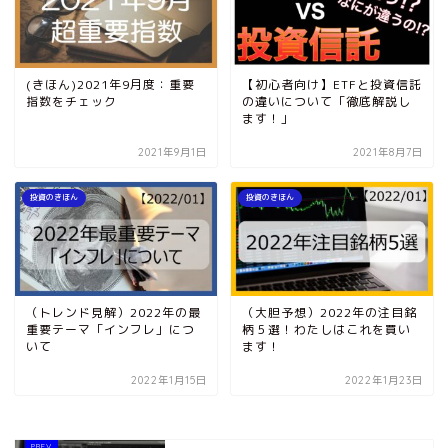
(きほん)2021年9月度：重要
【初心者向け】ETFと投資信託
指数をチェック
の違いについて「徹底解説し
ます！」
2021年9月1日
2021年8月7日
投資のきほん
投資のきほん
（トレンド見解）2022年の最
（大胆予想）2022年の注目銘
重要テーマ「インフレ」につ
柄５選！わたしはこれを買い
いて
ます！
2022年1月15日
2022年1月23日