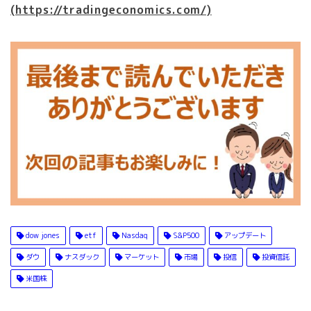
(https://tradingeconomics.com/)
dow jones
etf
Nasdaq
S&P500
アップデート
ダウ
ナスダック
マーケット
市場
投信
投資信託
米国株