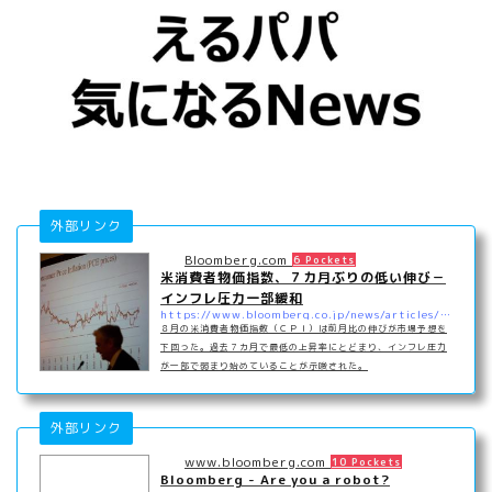
外部リンク
Bloomberg.com
6 Pockets
米消費者物価指数、７カ月ぶりの低い伸び－
インフレ圧力一部緩和
https://www.bloomberg.co.jp/news/articles/2021-09-14/QZFC41DWRGG001
８月の米消費者物価指数（ＣＰＩ）は前月比の伸びが市場予想を
下回った。過去７カ月で最低の上昇率にとどまり、インフレ圧力
が一部で弱まり始めていることが示唆された。
外部リンク
www.bloomberg.com
10 Pockets
Bloomberg - Are you a robot?