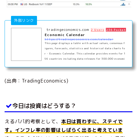
外部リンク
tradingeconomics.com
2 Users
236 Pockets
Economic Calendar
https://tradingeconomics.com/calendar
This page displays a table with actual values, consensus f
igures, forecasts, statistics and historical data charts fo
r - Economic Calendar. This calendar provides events for 1
96 countries including data releases for 300.000 economi
c indicators, actual values, consensus figures and propriet
ary forecasts.
(出典：TradingEconomics)
今日は投資はどうする？
えるパパ的考察として、
本日は買わずに、ステイで
す。インフレ率の影響はしばらく出ると考えていま