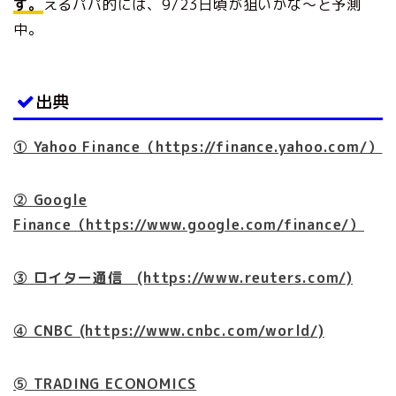
す。
えるパパ的には、9/23日頃が狙いかな～と予測
中。
出典
① Yahoo Finance（https://finance.yahoo.com/）
② Google
Finance（https://www.google.com/finance/）
③ ロイター通信 (https://www.reuters.com/)
④ CNBC (https://www.cnbc.com/world/)
➄ TRADING ECONOMICS