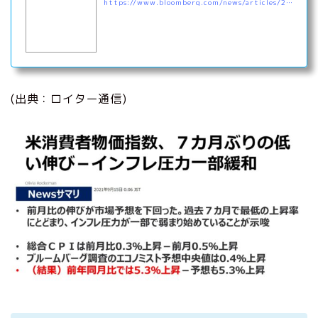
https://www.bloomberg.com/news/articles/2021-09-14/consumer-prices-in-u-s-increase-by-less-than-forecast
(出典：ロイター通信)