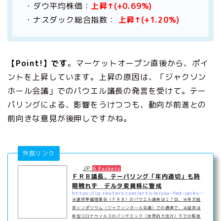
・ダウ平均株価：
上昇↑(+0.69%)
・ナスダック総合指数：
上昇↑(+1.20%)
【Point!】です
。マーケットオープン直後から、ポイ
ントを上昇しています。上昇の原因は、「ジャクソン
ホール会議」でのパウエル議長の発言を受けて。テー
パリングによる、影響をうけつつも、動向が前進との
前向きな意見が後押しですかね。
外部リンク
JP
6 Pockets
ＦＲＢ議長、テーパリング「年内適切」も時
期触れず デルタ変異株に警戒
https://jp.reuters.com/article/usa-fed-jacksonhole-powell-idJPKBN2FS1MS
米連邦準備理事会（ＦＲＢ）のパウエル議長は２７日、米年次経
済シンポジウム（ジャクソンホール会議）での講演で、米経済は
新型コロナウイルスのパンデミック（世界的大流行）下での緊急