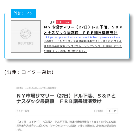
外部リンク
JP
1 Pocket
ＮＹ市場サマリー（27日）ドル下落、Ｓ＆Ｐ
とナスダック最高値 ＦＲＢ議長講演受け
https://jp.reuters.com/article/ny-markets-summary-idJPKBN2FS26X
＜為替＞ ドルが下落。米連邦準備理事会（ＦＲＢ）のパウエル
議長が米年次経済シンポジウム（ジャクソンホール会議）で行っ
た講演はハト派的と受け取られた。
(出典：ロイター通信)