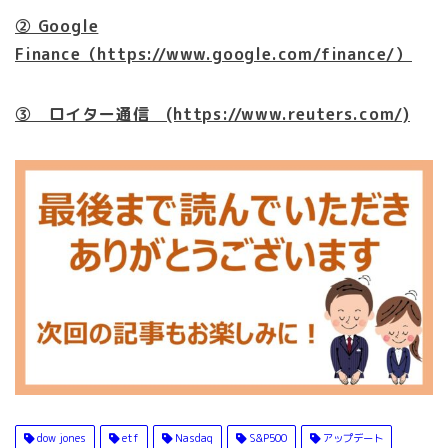
② Google
Finance（https://www.google.com/finance/）
③ ロイター通信 (https://www.reuters.com/)
dow jones
etf
Nasdaq
S&P500
アップデート