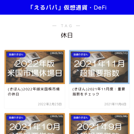
「えるパパ」仮想通貨・DeFi
― TAG ―
休日
投資のきほん
投資のきほん
(きほん)2022年版米国株市場
(きほん)2021年11月度：重要
の休日
指数をチェック
2022年2月23日
2021年11月6日
投資のきほん
投資のきほん