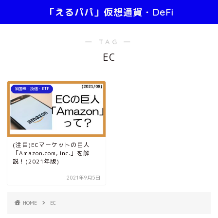
「えるパパ」仮想通貨・DeFi
― TAG ―
EC
米国株・投信・ETF
(注目)ECマーケットの巨人
「Amazon.com, Inc.」を解
説！(2021年版)
2021年9月5日
HOME
EC