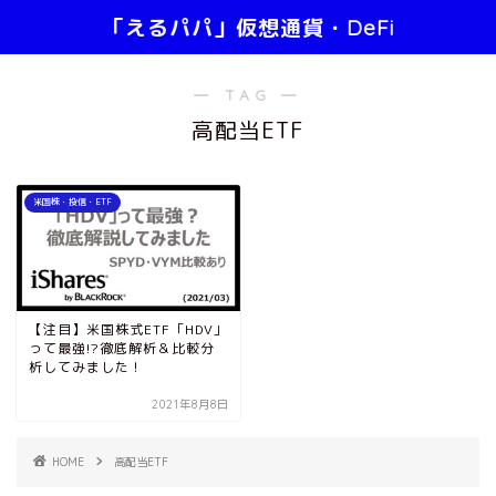
「えるパパ」仮想通貨・DeFi
― TAG ―
高配当ETF
米国株・投信・ETF
【注目】米国株式ETF「HDV」
って最強!?徹底解析＆比較分
析してみました！
2021年8月8日
HOME
高配当ETF