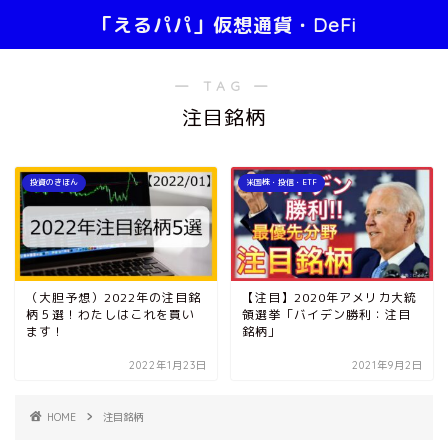
「えるパパ」仮想通貨・DeFi
― TAG ―
注目銘柄
投資のきほん
米国株・投信・ETF
（大胆予想）2022年の注目銘
【注目】2020年アメリカ大統
柄５選！わたしはこれを買い
領選挙「バイデン勝利：注目
ます！
銘柄」
2022年1月23日
2021年9月2日
HOME
注目銘柄