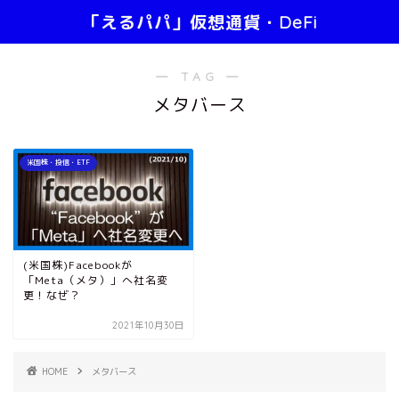
「えるパパ」仮想通貨・DeFi
― TAG ―
メタバース
米国株・投信・ETF
(米国株)Facebookが
「Meta（メタ）」へ社名変
更！なぜ？
2021年10月30日
HOME
メタバース